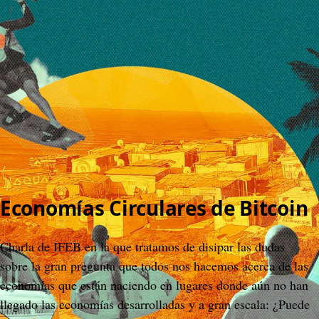
>
Spaces IFEB
>
#08 Economías Circulares de #Bitcoin
#08 Economías Circulares de #Bitcoin
Instituto de Filosofía y Economía Bitcoin
29 March 2025, 08:30
Content
People
3
Comments
Citations
1
Content
People
3
Comments
Citations
1
Economías Circulares de Bitcoin
Charla de IFEB en la que tratamos de disipar las dudas 
sobre la gran pregunta que todos nos hacemos acerca de las 
economías que están naciendo en lugares donde aún no han 
llegado las economías desarrolladas y a gran escala: ¿Puede 