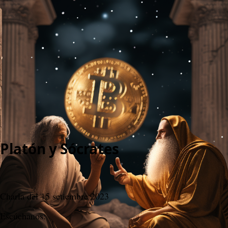
>
Spaces IFEB
>
#03 Platón y Sócrates
#03 Platón y Sócrates
Instituto de Filosofía y Economía Bitcoin
5 March 2025, 09:24
Content
People
3
Comments
Citations
1
Content
People
3
Comments
Citations
1
Platón y Sócrates
Charla del 15 setiembre 2023 
Escúchanos: