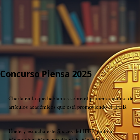
>
Spaces IFEB
>
#09 Piensa 2025
#09 Piensa 2025
Instituto de Filosofía y Economía Bitcoin
14 April 2025, 20:48
Concurso Piensa 2025
Charla en la que hablamos sobre el primer concurso de 
artículos académicos que está promoviendo el IFEB.
Únete y escucha este Spaces del IFEB junto a 
@nanquiag
, 
@decentralized_b
, 
@espibtc
  y 